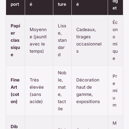
dg
port
é
ture
é
et
Éc
Papi
Liss
Moyenn
Cadeaux,
on
er
e,
e (jaunit
tirages
o
clas
stan
avec le
occasionnel
mi
siqu
dar
temps)
s
qu
e
d
e
Nob
Pr
Fine
Très
le,
Décoration
e
Art
élevée
mat
haut de
mi
(cot
(sans
e,
gamme,
u
on)
acide)
tact
expositions
m
ile
M
Dib