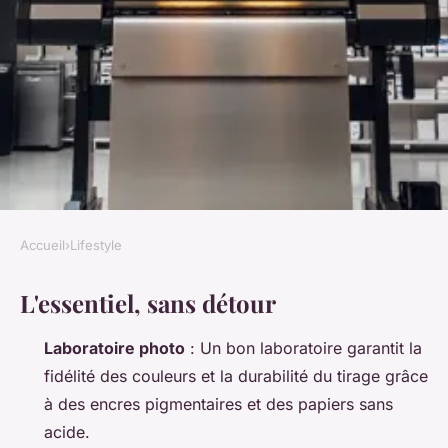
Accueil
›
Lifestyle
LIFESTYLE
L'essentiel, sans détour
Top 5 conseils pour
sélectionner un laboratoire
Laboratoire photo
: Un bon laboratoire garantit la
photo idéal
fidélité des couleurs et la durabilité du tirage grâce
à des encres pigmentaires et des papiers sans
Audebert
•
26/05/2026 13:26
•
13 min de lecture
acide.