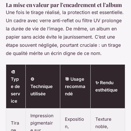
La mise en valeur par l'encadrement et l'album
Une fois le tirage réalisé, la protection est essentielle.
Un cadre avec verre anti-reflet ou filtre UV prolonge
la durée de vie de l’image. De même, un album en
papier sans acide évite le jaunissement. C’est une
étape souvent négligée, pourtant cruciale : un tirage
de qualité mérite un écrin digne de ce nom.
🎨
Typ
⚙️
🎯 Usage
✨ Rendu
e de
Technique
recomma
esthétique
serv
utilisée
ndé
ice
Impression
Expositio
Texture
Tira
pigmentair
n,
noble,
ge
e sur