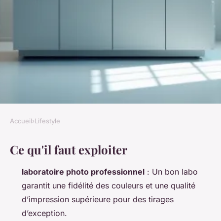
Accueil
›
Lifestyle
LIFESTYLE
Ce qu'il faut exploiter
Choisir son laboratoire photo :
la clé pour sublimer vos
laboratoire photo professionnel
: Un bon labo
impressions
garantit une fidélité des couleurs et une qualité
d’impression supérieure pour des tirages
Audebert
•
15/05/2026 12:08
•
9 min de lecture
d’exception.