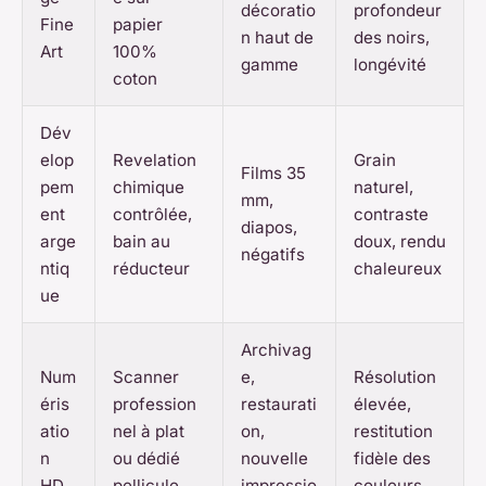
décoratio
profondeur
Fine
papier
n haut de
des noirs,
Art
100%
gamme
longévité
coton
Dév
elop
Revelation
Grain
Films 35
pem
chimique
naturel,
mm,
ent
contrôlée,
contraste
diapos,
arge
bain au
doux, rendu
négatifs
ntiq
réducteur
chaleureux
ue
Archivag
Num
Scanner
e,
Résolution
éris
profession
restaurati
élevée,
atio
nel à plat
on,
restitution
n
ou dédié
nouvelle
fidèle des
HD
pellicule
impressio
couleurs