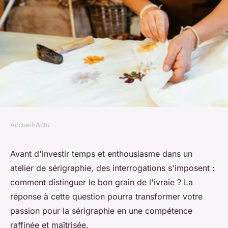
Accueil
›
Actu
ACTU
Les questions à poser avant de
Avant d'investir temps et enthousiasme dans un
atelier de sérigraphie, des interrogations s'imposent :
s'inscrire à un atelier de
comment distinguer le bon grain de l'ivraie ? La
sérigraphie
réponse à cette question pourra transformer votre
passion pour la sérigraphie en une compétence
Lucas
•
29 mars 2024
•
3 min de lecture
raffinée et maîtrisée.