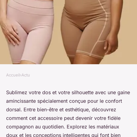
Accueil
›
Actu
ACTU
Gaine amincissante pour le
Sublimez votre dos et votre silhouette avec une gaine
amincissante spécialement conçue pour le confort
dos : votre allié silhouette
dorsal. Entre bien-être et esthétique, découvrez
comment cet accessoire peut devenir votre fidèle
Lucas
•
30 avril 2024
•
3 min de lecture
compagnon au quotidien. Explorez les matériaux
doux et les conceptions intelligentes qui font bien