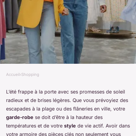
Accueil
›
Shopping
SHOPPING
Quels sont les essentiels à
L’été frappe à la porte avec ses promesses de soleil
radieux et de brises légères. Que vous prévoyiez des
avoir dans une garde-robe
escapades à la plage ou des flâneries en ville, votre
d'été ?
garde-robe
se doit d’être à la hauteur des
températures et de votre
style
de vie actif. Avoir dans
Raphaël
•
7 janvier 2024
•
5 min de lecture
votre armoire des pièces clés non seulement vous